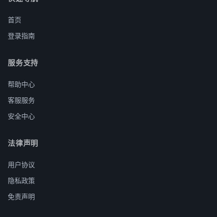
首页
登录指南
服务支持
帮助中心
客服服务
安全中心
法律声明
用户协议
隐私政策
免责声明