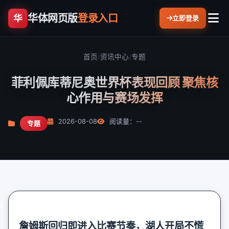
华体网页版
登录入口
华
立即登录
首页
/
资讯中心
/
专题
菲利佩库蒂尼奥世界杯表现回顾 聚焦核
心作用与赛场发挥
2026-08-08
阅读量：--
专题
詹姆斯回归即进入比赛节奏，湖人开局不慌