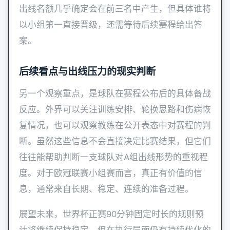
出线名额几乎确定会在前三名中产生，但具体谁将
以小组第一直接晋级，还需等待后续赛程给出答
案。
后续看点与出线压力的现实判断
另一个观察重点，是球队在赛程公布后的具体备战
反应。外界可以关注训练安排、轮换思路和伤病恢
复情况，也可以观察教练在公开表态中对赛程的判
断。虽然这些信息不会直接决定比赛结果，但它们
往往能帮助判断一支球队对A组出线形势的重视程
度。对于欧冠联赛小组赛而言，真正有价值的信
息，通常来自长期、稳定、连续的准备过程。
展望未来，世界杯正赛90分钟固定时长的规则预