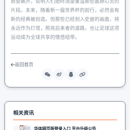
就会飙升，说明人们始终渴望重温那些震撼心灵的
片段。未来，随着新一届世界杯的前行，必然会有
新的经典被创造。但那些已经刻入史册的画面，将
永远作为灯塔，照亮后来者的道路，也让足球这项
运动成为全球共享的情感纽带。
返回首页
相关资讯
华体网页版登录入口 平台升级公告