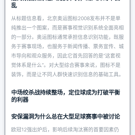
乱
从标题信息看，北京奥运图标2008发布并不是单
纯推出一个图案，而是赛事视觉识别系统全面亮相
的一部分。奥运图标通常承担信息识别功能，既服
务于赛事现场，也服务于新闻传播、票务宣传、城
市导向和观众服务，因此它首先回答的是“这套视
觉体系是什么”。对大型综合赛事来说，图标不是
装饰，而是让不同人群快速识别信息的基础工具。
中场绞杀战持续整场，定位球成为打破平衡
的利器
安保漏洞为什么总在大型足球赛事中被讨论
欧冠12强出炉后，影响后续淘汰赛的首要因素仍